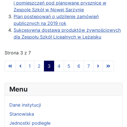
i pomieszczeń pod planowane prysznice w
Zespole Szkół w Nowej Sarzynie
Plan postepowań o udzilenie zamówień
publicznych na 2019 rok
Sukcesywna dostawa produktów żywnościowych
dla Zespołu Szkół Licealnych w Leżajsku
Strona 3 z 7
1
2
3
4
5
6
7
Menu
Dane instytucji
Stanowiska
Jednostki podległe